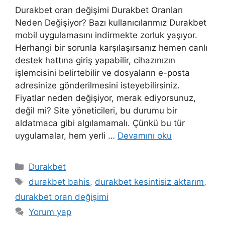
Durakbet oran değişimi Durakbet Oranları
Neden Değişiyor? Bazı kullanıcılarımız Durakbet
mobil uygulamasını indirmekte zorluk yaşıyor.
Herhangi bir sorunla karşılaşırsanız hemen canlı
destek hattına giriş yapabilir, cihazınızın
işlemcisini belirtebilir ve dosyaların e-posta
adresinize gönderilmesini isteyebilirsiniz.
Fiyatlar neden değişiyor, merak ediyorsunuz,
değil mi? Site yöneticileri, bu durumu bir
aldatmaca gibi algılamamalı. Çünkü bu tür
uygulamalar, hem yerli …
Devamını oku
Kategoriler
Durakbet
Etiketler
durakbet bahis
,
durakbet kesintisiz aktarım
,
durakbet oran değişimi
Yorum yap