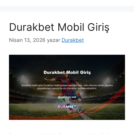
Durakbet Mobil Giriş
Nisan 13, 2026
yazar
Durakbet