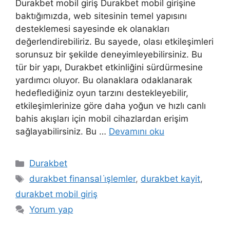
Durakbet mobil giriş Durakbet mobil girişine
baktığımızda, web sitesinin temel yapısını
desteklemesi sayesinde ek olanakları
değerlendirebiliriz. Bu sayede, olası etkileşimleri
sorunsuz bir şekilde deneyimleyebilirsiniz. Bu
tür bir yapı, Durakbet etkinliğini sürdürmesine
yardımcı oluyor. Bu olanaklara odaklanarak
hedeflediğiniz oyun tarzını destekleyebilir,
etkileşimlerinize göre daha yoğun ve hızlı canlı
bahis akışları için mobil cihazlardan erişim
sağlayabilirsiniz. Bu …
Devamını oku
Kategoriler
Durakbet
Etiketler
durakbet finansal i̇şlemler
,
durakbet kayit
,
durakbet mobil giriş
Yorum yap