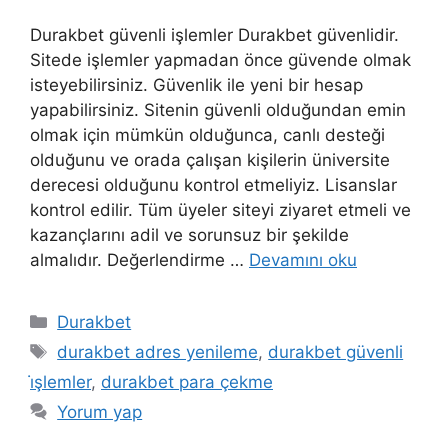
Durakbet güvenli işlemler Durakbet güvenlidir.
Sitede işlemler yapmadan önce güvende olmak
isteyebilirsiniz. Güvenlik ile yeni bir hesap
yapabilirsiniz. Sitenin güvenli olduğundan emin
olmak için mümkün olduğunca, canlı desteği
olduğunu ve orada çalışan kişilerin üniversite
derecesi olduğunu kontrol etmeliyiz. Lisanslar
kontrol edilir. Tüm üyeler siteyi ziyaret etmeli ve
kazançlarını adil ve sorunsuz bir şekilde
almalıdır. Değerlendirme …
Devamını oku
Kategoriler
Durakbet
Etiketler
durakbet adres yenileme
,
durakbet güvenli
i̇şlemler
,
durakbet para çekme
Yorum yap