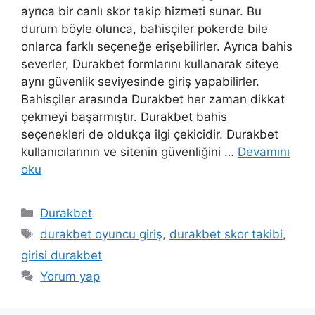
ayrıca bir canlı skor takip hizmeti sunar. Bu
durum böyle olunca, bahisçiler pokerde bile
onlarca farklı seçeneğe erişebilirler. Ayrıca bahis
severler, Durakbet formlarını kullanarak siteye
aynı güvenlik seviyesinde giriş yapabilirler.
Bahisçiler arasında Durakbet her zaman dikkat
çekmeyi başarmıştır. Durakbet bahis
seçenekleri de oldukça ilgi çekicidir. Durakbet
kullanıcılarının ve sitenin güvenliğini …
Devamını
oku
Kategoriler
Durakbet
Etiketler
durakbet oyuncu giriş
,
durakbet skor takibi
,
girisi durakbet
Yorum yap