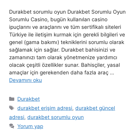
Durakbet sorumlu oyun Durakbet Sorumlu Oyun
Sorumlu Casino, bugün kullanılan casino
ipuçlarını ve araçlarını ve tüm sertifikalı siteleri
Türkiye ile iletişim kurmak için gerekli bilgileri ve
genel (gama bakımı) tekniklerini sorumlu olarak
sağlamak için sağlar. Durakbet bahisinizi ve
zamanınızı tam olarak yönetmenize yardımcı
olacak çeşitli özellikler sunar. Bahisçiler, yasal
amaçlar için gerekenden daha fazla araç …
Devamını oku
Kategoriler
Durakbet
Etiketler
durakbet erişim adresi
,
durakbet güncel
adresi
,
durakbet sorumlu oyun
Yorum yap