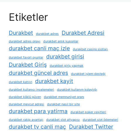
Etiketler
Durakbet
Durakbet Adresi
durakbet adres
durakbet adres onayı
durakbet anlık kuponlar
durakbet canli maç izle
durakbet casino slotları
durakbet girisi
durakbet favori oyunlar
Durakbet Giriş
durakbet giriş yapmak
durakbet güncel adres
durakbet i̇şlem desteği
durakbet kayit
durakbet katılın
durakbet kullanıcı i̇ncelemeleri
durakbet kullanım kolaylığı
durakbet köklü güven
durakbet memnuniyet oranı
durakbet mevcut adresi
durakbet nasil bir site
durakbet para yatirma
durakbet poker çeşitleri
durakbet rakip avantajı
durakbet slot altyapısı
durakbet slot ödemeleri
durakbet tv canli maç
Durakbet Twitter