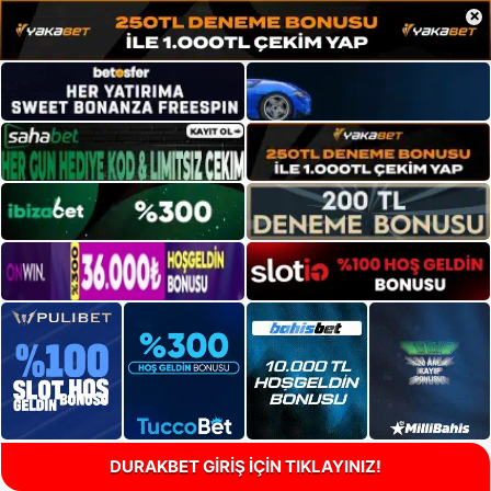
×
DURAKBET GİRİŞ İÇİN TIKLAYINIZ!