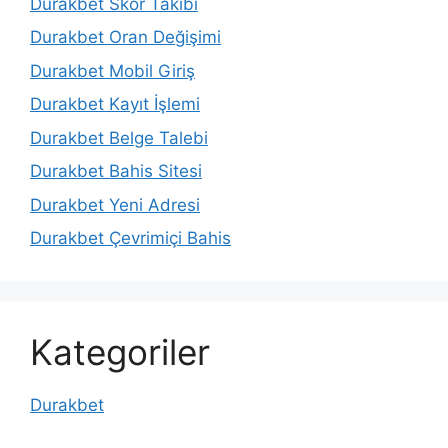
Durakbet Skor Takibi
Durakbet Oran Değişimi
Durakbet Mobil Giriş
Durakbet Kayıt İşlemi
Durakbet Belge Talebi
Durakbet Bahis Sitesi
Durakbet Yeni Adresi
Durakbet Çevrimiçi Bahis
Kategoriler
Durakbet