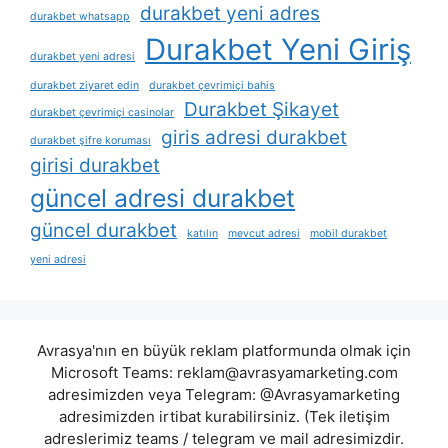
durakbet yeni adres
durakbet whatsapp
Durakbet Yeni Giriş
durakbet yeni adresi
durakbet ziyaret edin
durakbet çevrimiçi bahis
Durakbet Şikayet
durakbet çevrimiçi casinolar
giris adresi durakbet
durakbet şifre koruması
girisi durakbet
güncel adresi durakbet
güncel durakbet
katılın
mevcut adresi
mobil durakbet
yeni adresi
Avrasya'nın en büyük reklam platformunda olmak için
Microsoft Teams:
reklam@avrasyamarketing.com
adresimizden veya Telegram: @Avrasyamarketing
adresimizden irtibat kurabilirsiniz. (Tek iletişim
adreslerimiz teams / telegram ve mail adresimizdir.