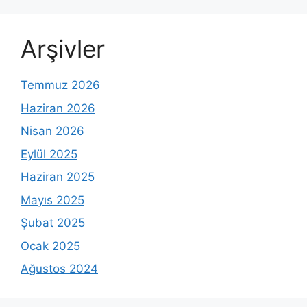
Arşivler
Temmuz 2026
Haziran 2026
Nisan 2026
Eylül 2025
Haziran 2025
Mayıs 2025
Şubat 2025
Ocak 2025
Ağustos 2024