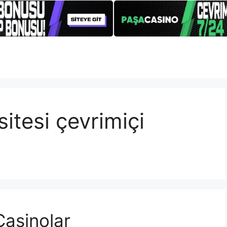
itesi çevrimiçi
Casinolar