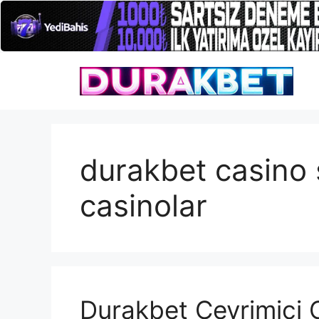
İçeriğe
atla
durakbet casino s
casinolar
Durakbet Çevrimiçi 