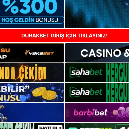
DURAKBET GİRİŞ İÇİN TIKLAYINIZ!