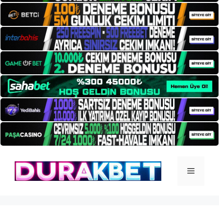
İçeriğe
atla
Menü